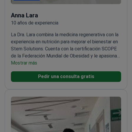
Anna Lara
10 años de experiencia
La Dra. Lara combina la medicina regenerativa con la
experiencia en nutrición para mejorar el bienestar en
Stem Solutions. Cuenta con la certificación SCOPE
de la Federación Mundial de Obesidad y le apasionan
los tratamientos basados en la evidencia.
Mostrar más
Miembro
de la Sociedad Internacional para la Aplicación de
Pedir una consulta gratis
Células Madre
Especializada en medicina de la
obesidad y nutrición aplicada
Experimentada en
funciones sanitarias tanto clínicas como
administrativas
Certificada en Nutrición Deportiva y
del Ejercicio