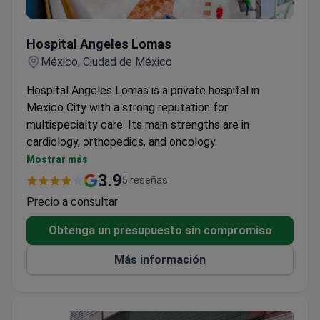
Hospital Angeles Lomas
Hospital Angeles Lomas
México, Ciudad de México
Hospital Angeles Lomas is a private hospital in
Mexico City with a strong reputation for
multispecialty care. Its main strengths are in
cardiology, orthopedics, and oncology.
Part of the Angeles Health System, one of
Mostrar más
Mexico's largest private hospital networks.
3.9
5 reseñas
On-site advanced imaging including 3T MRI and
Precio a consultar
64-slice CT scanner.
Dedicated emergency department with 24/7
Obtenga un presupuesto sin compromiso
coverage for acute cases.
Más información
International patient support available including
free airport transfers.