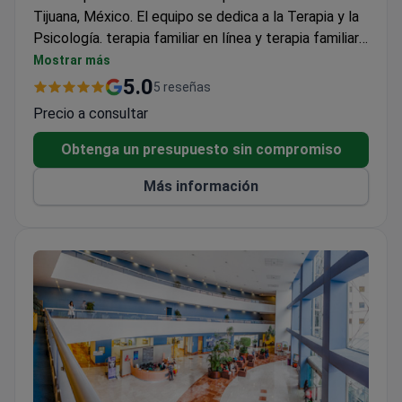
Tijuana, México. El equipo se dedica a la Terapia y la
Psicología. terapia familiar en línea y terapia familiar
de pareja Narrathrive Therapeutic Systems atiende
Mostrar más
tanto a adultos como a niños. 95 pacientes eligen
5.0
5 reseñas
Narrathrive Therapeutic Systems para recibir
Precio a consultar
atención médica cada año. Los pacientes de América
Latina y EE. UU., Canadá y Australia visitan la clínica
Obtenga un presupuesto sin compromiso
con mayor frecuencia.
Más información