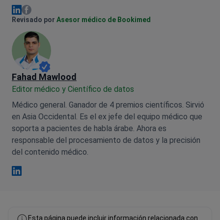
Olena Sikoza Facebook
Olena Sikoza Linkedin
Revisado por
Asesor médico de Bookimed
Fahad Mawlood
Editor médico y Científico de datos
Médico general. Ganador de 4 premios científicos. Sirvió
en Asia Occidental. Es el ex jefe del equipo médico que
soporta a pacientes de habla árabe. Ahora es
responsable del procesamiento de datos y la precisión
del contenido médico.
Fahad Mawlood Linkedin
Esta página puede incluir información relacionada con