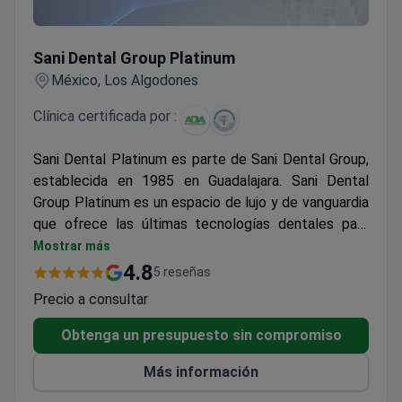
Sani Dental Group Platinum
Sani Dental Group Platinum
México, Los Algodones
Clínica certificada por :
Sani Dental Platinum es parte de Sani Dental Group,
establecida en 1985 en Guadalajara. Sani Dental
Group Platinum es un espacio de lujo y de vanguardia
que ofrece las últimas tecnologías dentales para
renovar la sonrisa. La clínica es muy popular entre los
Mostrar más
ciudadanos de América del Norte y Canadá.
4.8
5 reseñas
Precio a consultar
Obtenga un presupuesto sin compromiso
Más información