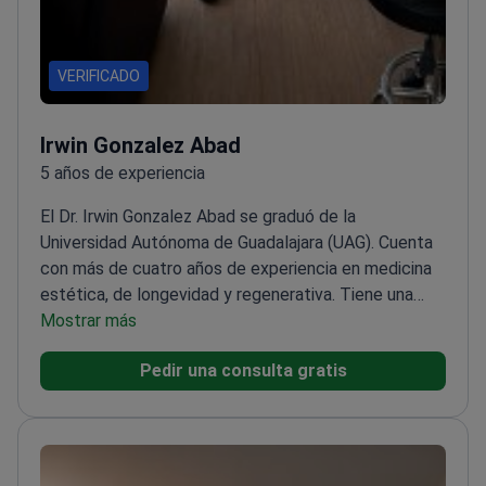
VERIFICADO
Irwin Gonzalez Abad
5 años de experiencia
El Dr. Irwin Gonzalez Abad se graduó de la
Universidad Autónoma de Guadalajara (UAG). Cuenta
con más de cuatro años de experiencia en medicina
estética, de longevidad y regenerativa. Tiene una
maestría en medicina estética y de longevidad, un
Mostrar más
diplomado en ozonoterapia y la certificación de la
Pedir una consulta gratis
ISSCA (International Society for Stem Cell
Application).
Ha asistido a cirujanos plásticos en
procedimientos estéticos. Completó capacitación
personalizada con Galderma, Mint y Beyond
Aesthetics.
Ofrece tratamientos de células madre