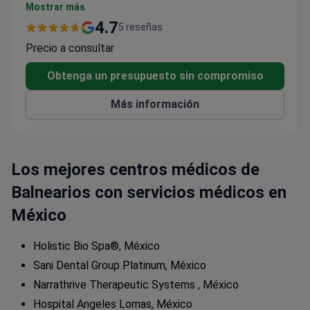
tratamientos con láser
Mostrar más
Especializado en procedimientos de trasplante
4.7
5 reseñas
capilar
Precio a consultar
Atiende principalmente a pacientes
internacionales adultos
Obtenga un presupuesto sin compromiso
Más información
Los mejores centros médicos de
Balnearios con servicios médicos en
México
Holistic Bio Spa®, México
Sani Dental Group Platinum, México
Narrathrive Therapeutic Systems , México
Hospital Angeles Lomas, México