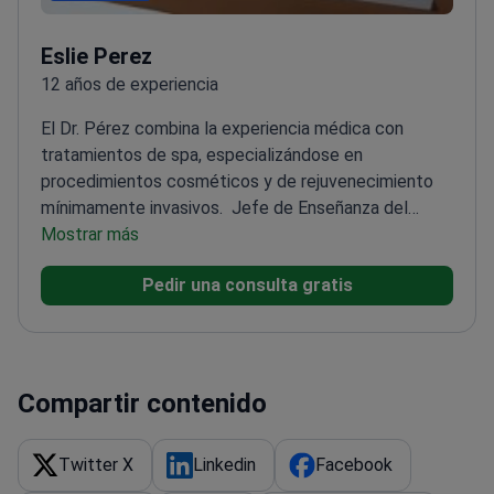
Eslie Perez
12 años de experiencia
El Dr. Pérez combina la experiencia médica con
tratamientos de spa, especializándose en
procedimientos cosméticos y de rejuvenecimiento
mínimamente invasivos.
Jefe de Enseñanza del
Hospital Regional de Puerto Vallarta
Mostrar más
Certificado en
biomagnetismo y tratamientos láser
Pedir una consulta gratis
avanzados
Experiencia con Botox, rellenos y
rejuvenecimiento facial IPL
Experto en cavitación
ultrasónica y terapias de radiofrecuencia
Compartir contenido
Twitter X
Linkedin
Facebook