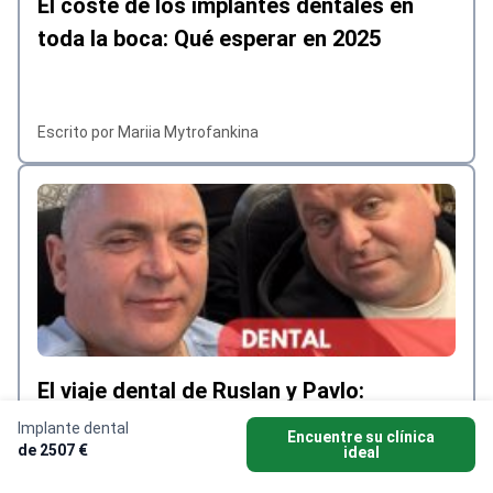
El coste de los implantes dentales en
toda la boca: Qué esperar en 2025
Escrito por Mariia Mytrofankina
El viaje dental de Ruslan y Pavlo:
Historias de éxito de implantes en
Implante dental
Encuentre su clínica
de 2507 €
ideal
Turquía