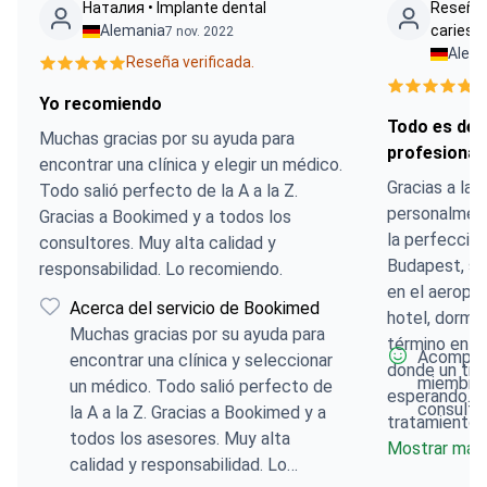
Наталия • Implante dental
Reseña 
Alemania
caries
7 nov. 2022
Alem
Reseña verificada.
R
Yo recomiendo
Todo es del 
Muchas gracias por su ayuda para
profesional 
encontrar una clínica y elegir un médico.
Gracias a la
Todo salió perfecto de la A a la Z.
personalmente
Gracias a Bookimed y a todos los
la perfecció
consultores. Muy alta calidad y
Budapest, se
responsabilidad. Lo recomiendo.
en el aeropu
Acerca del servicio de Bookimed
hotel, dormi
Muchas gracias por su ayuda para
término en la
Acompaña
encontrar una clínica y seleccionar
donde un tra
miembros
un médico. Todo salió perfecto de
esperando. A
consulta
la A a la Z. Gracias a Bookimed y a
tratamiento 
todos los asesores. Muy alta
que se acord
Mostrar más
calidad y responsabilidad. Lo
médico. Todo 