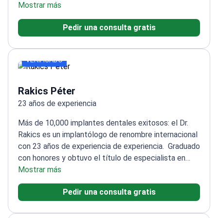
compleja
Mostrar más
Cualificación de especialista en cirugía oral
dentoalveolar
Experto en injertos óseos, elevación de
Pedir una consulta gratis
seno y injertos de encía
Experto en prótesis sobre
implantes y restauraciones estéticas
VERIFICADO
Rakics Péter
23 años de experiencia
Más de 10,000 implantes dentales exitosos: el Dr.
Rakics es un implantólogo de renombre internacional
con 23 años de experiencia de experiencia.
Graduado
con honores y obtuvo el título de especialista en
2002
Mostrar más
Adquirió experiencia práctica en cirugías
complejas durante 23 años de experiencia en el
Pedir una consulta gratis
Reino Unido
Ponente habitual en conferencias
dentales internacionales
Conocido por su enfoque
empático y comunicación clara
Tasa de satisfacción