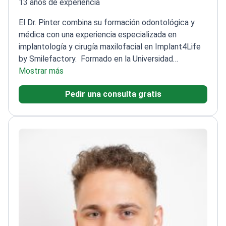
13 años de experiencia
El Dr. Pinter combina su formación odontológica y
médica con una experiencia especializada en
implantología y cirugía maxilofacial en Implant4Life
by Smilefactory.
Formado en la Universidad
Semmelweis tanto en odontología como en medicina
Mostrar más
general
Investigación publicada sobre técnicas de
Pedir una consulta gratis
navegación digital para implantes dentales
Formación
práctica en elevación de seno y procedimientos
avanzados de implantología
Se centra en métodos
de diagnóstico y sustitución ósea terapéutica
guiados por ordenador