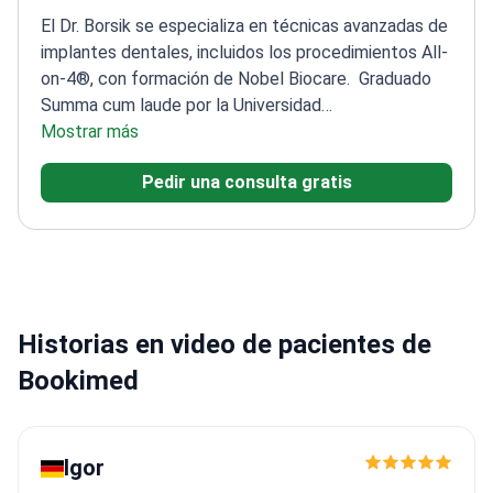
El Dr. Borsik se especializa en técnicas avanzadas de
implantes dentales, incluidos los procedimientos All-
on-4®, con formación de Nobel Biocare.
Graduado
Summa cum laude por la Universidad
Semmelweis
Mostrar más
Certificado en cirugía de navegación X-
Guide para una colocación precisa de
Pedir una consulta gratis
implantes
Asistió al Zurich Digital Day para conocer
las últimas tecnologías de implantes
Formado en
técnicas de obturación estética y carillas de
cerámica
Historias en video de pacientes de
Bookimed
Igor