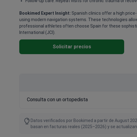
Follow-up care: Repeat visits for chronic trauma or recove
Bookimed Expert Insight:
Spanish clinics offer a high pric
using modern navigation systems. These technologies allow
professional athletes often choose Spain for these sophisti
International (JCI).
Solicitar precios
Consulta con un ortopedista
Datos verificados por Bookimed a partir de August 202
basan en facturas reales (2025–2026) y se actualizan