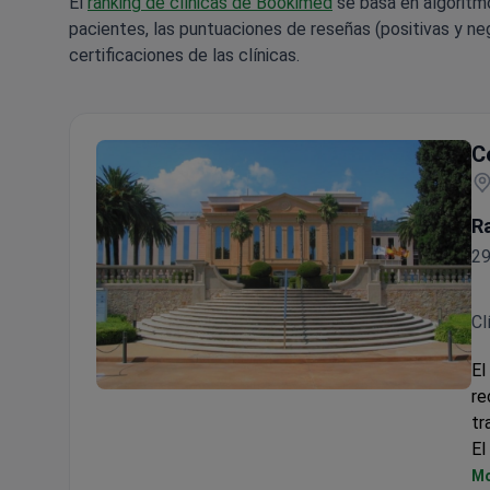
El
ranking de clínicas de Bookimed
se basa en algoritm
pacientes, las puntuaciones de reseñas (positivas y neg
certificaciones de las clínicas.
C
R
29
Cl
El
re
Centro Médico Teknon
tr
El
ci
Mo