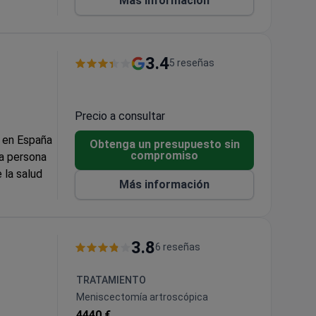
Más información
recibido
 en
ia.
el, como
3.4
5 reseñas
sonalidades
a) y el
rado
Precio a consultar
rvicio
o en España
 la Copa
Obtenga un presupuesto sin
compromiso
la persona
 la salud
para
Más información
jas
ores
un
3.8
6 reseñas
TRATAMIENTO
Meniscectomía artroscópica
4440 €