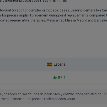
ry monitoring usually cost less than initials.
e-to-quality ratio for complex orthopedic cases. Leading centers like C
 for precise implant placement during joint replacements compared to
cated regenerative therapies. Medical facilities in Madrid and Barcel
España
de 87 €
6, basados en solicitudes de pacientes y cotizaciones oficiales de 1
 mensualmente. Los precios reales pueden variar.