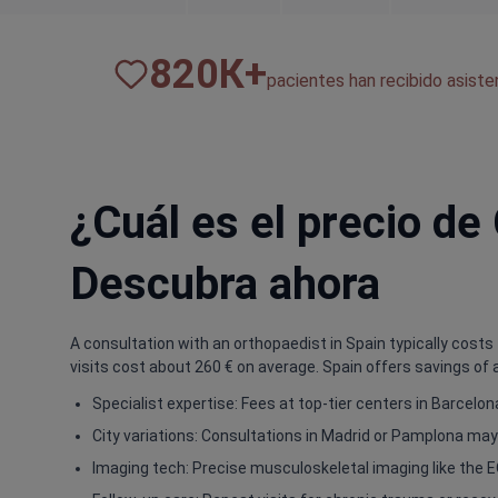
820
К+
pacientes han recibido asist
¿Cuál es el precio de
Descubra ahora
A consultation with an orthopaedist in Spain typically costs f
visits cost about 260 € on average. Spain offers savings of 
Specialist expertise: Fees at top-tier centers in Barcelo
City variations: Consultations in Madrid or Pamplona may s
Imaging tech: Precise musculoskeletal imaging like the