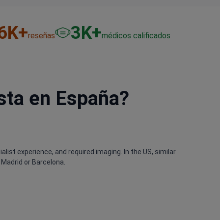
6
K+
3
K+
reseñas
médicos calificados
ista en España?
alist experience, and required imaging. In the US, similar
 Madrid or Barcelona.