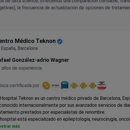
os de data science, ofreciendo una comparación confiable, tran
ativas), la frecuencia de actualización de opciones de tratamien
entro Médico Teknon
España, Barcelona
afael González-adrio Wagner
 años de experiencia
ínica certificada por :
 Hospital Teknon es un centro médico privado de Barcelona, Esp
conocido internacionalmente por sus avanzados servicios de dia
atamiento prestados por especialistas de renombre.
 hospital está especializado en epileptología, neurocirugía, oncol
rugía cardiaca y terapia avanzada con células madre para la recu
strar más