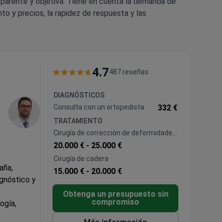
sparente y objetiva. Tiene en cuenta la demanda de
to y precios, la rapidez de respuesta y las
4.7
487 reseñas
DIAGNÓSTICOS
Consulta con un ortopedista
332 €
TRATAMIENTO
Cirugía de corrección de deformidades
óseas
20.000 € -
25.000 €
Cirugía de cadera
aña,
15.000 € -
20.000 €
gnóstico y
Obtenga un presupuesto sin
compromiso
ogía,
peración de