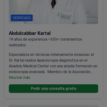
VERIFICADO
Abdulcabbar Kartal
19 años de experiencia • 650+ tratamientos
realizados
Especialista en técnicas mínimamente invasivas: el
Dr. Kartal realiza laparoscopia diagnóstica en el
Anadolu Medical Center con una amplia formación en
endoscopia avanzada.
Miembro de la Asociación
Turca de Cirugía Endoscópica
Mostrar más
Laparoscópica
Formado en técnicas de cirugía segura
Pedir una consulta gratis
de vesícula biliar y endoscopia quirúrgica
Completó
cursos de CPRE y endosonografía para un
diagnóstico preciso
Trabaja en un hospital acreditado
por la JCI con equipos modernos