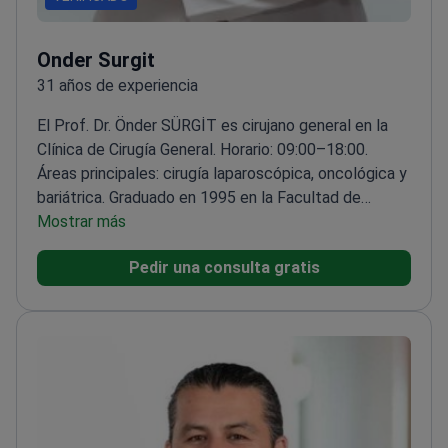
Onder Surgit
31 años de experiencia
El Prof. Dr. Önder SÜRGİT es cirujano general en la
Clínica de Cirugía General. Horario: 09:00–18:00.
Áreas principales: cirugía laparoscópica, oncológica y
bariátrica.
Graduado en 1995 en la Facultad de
Medicina de Hacettepe. Título académico: Profesor.
Mostrar más
Se desempeñó como cirujano instructor en ITEM
Pedir una consulta gratis
(Centro de Formación en Tecnologías Médicas
Avanzadas). Ocupó cargos docentes en las
Facultades de Medicina de las universidades Turgut
Özal y Atılım. También trabajó en el Hospital Ankara
Medicana y en Optimed Health Group. Idioma
extranjero: inglés.