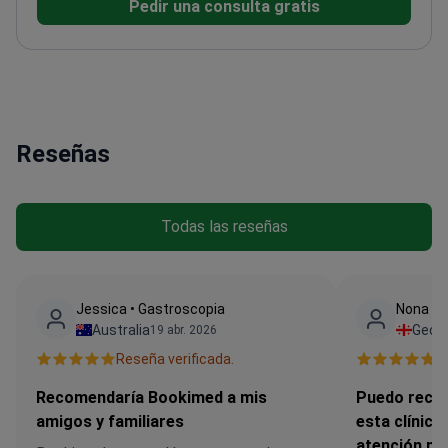
Pedir una consulta gratis
en radiología y procedimientos
intervencionistas
Profesor asociado en el complejo
hospitalario Medical Park Antalya
Reseñas
Todas las reseñas
Jessica • Gastroscopia
Nona • 
Australia
Georg
19 abr. 2026
Reseña verificada.
R
Recomendaría Bookimed a mis
Puedo reco
amigos y familiares
esta clínica
atención mé