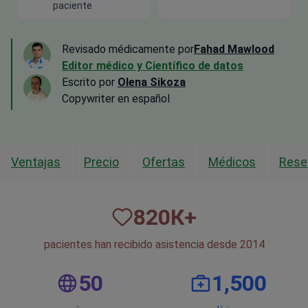
paciente
Revisado médicamente por
Fahad Mawlood
Editor médico y Científico de datos
Escrito por
Olena Sikoza
Сopywriter en español
Ventajas
Precio
Ofertas
Médicos
Rese
820
К+
pacientes han recibido asistencia desde 2014
50
1,500