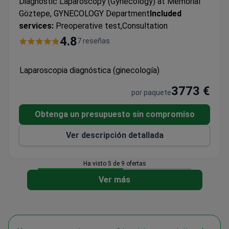
Diagnostic Laparoscopy (Gynecology) at Memorial
Göztepe, GYNECOLOGY Department
Included
services:
Preoperative test,Consultation
4.8
7 reseñas
Laparoscopia diagnóstica (ginecología)
3773 €
por paquete
Obtenga un presupuesto sin compromiso
Ver descripción detallada
Ha visto 5 de 9 ofertas
Ver más