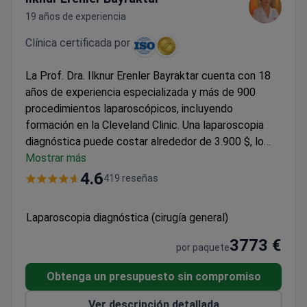
19 años de experiencia
Clínica certificada por
La Prof. Dra. Ilknur Erenler Bayraktar cuenta con 18
años de experiencia especializada y más de 900
procedimientos laparoscópicos, incluyendo
formación en la Cleveland Clinic. Una laparoscopia
diagnóstica puede costar alrededor de 3.900 $, lo
que suele incluir la cirugía, 3 noches de estancia,
Mostrar más
resonancia magnética preoperatoria y traslados. El
4.6
419 reseñas
Hospital Memorial Şişli, acreditado por la JCI, cumple
con los estándares internacionales de seguridad. La
Laparoscopia diagnóstica (cirugía general)
Prof. Bayraktar posee la certificación del European
Board of Coloproctology y aplica técnicas
3773 €
por paquete
mínimamente invasivas avanzadas.
Obtenga un presupuesto sin compromiso
Ver descripción detallada