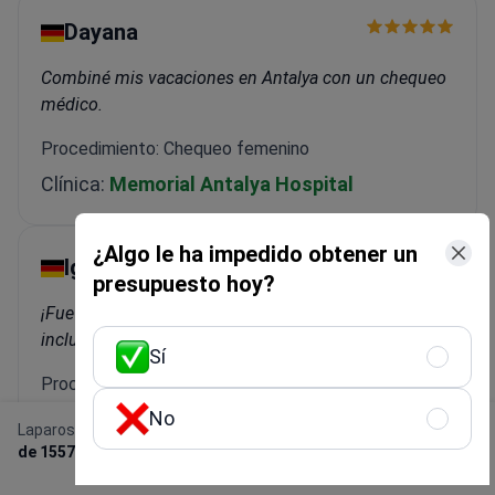
Dayana
Combiné mis vacaciones en Antalya con un chequeo
médico.
Procedimiento: Chequeo femenino
Clínica:
Memorial Antalya Hospital
¿Algo le ha impedido obtener un
Igor
presupuesto hoy?
¡Fue genial! Traslados, alojamiento, tratamiento, todo
incluido.
Sí
Procedimiento: Implante dental
No
Clínica:
WestDent Clinic
Laparoscopia diagnóstica
Obtener una oferta
de 1557 €
gratis