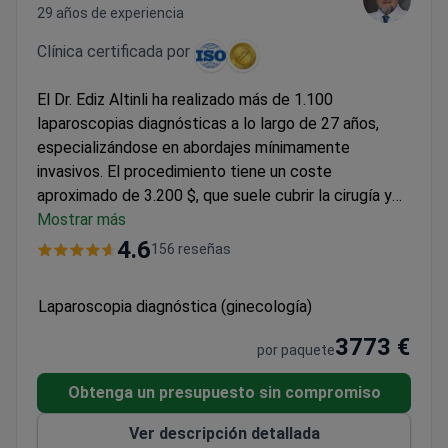
29 años de experiencia
Clínica certificada por
El Dr. Ediz Altinli ha realizado más de 1.100
laparoscopias diagnósticas a lo largo de 27 años,
especializándose en abordajes mínimamente
invasivos. El procedimiento tiene un coste
aproximado de 3.200 $, que suele cubrir la cirugía y
un día de estancia hospitalaria. El Dr. Altinli forma
Mostrar más
parte del profesorado de Cirugía Laparoscópica
4.6
156 reseñas
Avanzada en la Universidad Bilim de Estambul.
Memorial Bahçelievler cuenta con las certificaciones
Laparoscopia diagnóstica (ginecología)
JCI e ISO, siendo el primer hospital de Turquía con la
distinción LEED Platinum por su diseño ecológico.
3773 €
por paquete
Obtenga un presupuesto sin compromiso
Ver descripción detallada