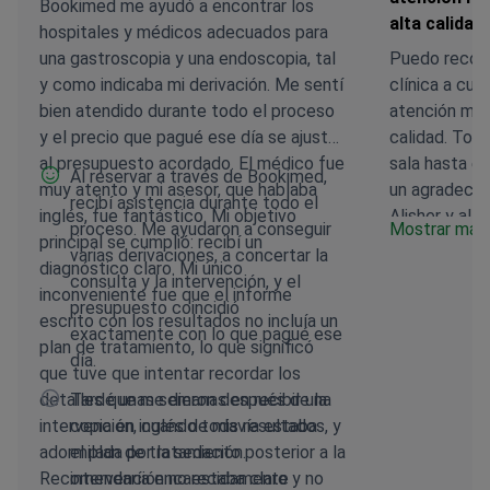
Bookimed me ayudó a encontrar los
alta calidad
hospitales y médicos adecuados para
una gastroscopia y una endoscopia, tal
Puedo recom
y como indicaba mi derivación. Me sentí
clínica a cua
bien atendido durante todo el proceso
atención méd
y el precio que pagué ese día se ajustó
calidad. Tod
al presupuesto acordado. El médico fue
sala hasta el
Al reservar a través de Bookimed,
muy atento y mi asesor, que hablaba
un agradecim
recibí asistencia durante todo el
inglés, fue fantástico. Mi objetivo
Alisher y al 
proceso. Me ayudaron a conseguir
Mostrar más
principal se cumplió: recibí un
médico por s
varias derivaciones, a concertar la
diagnóstico claro. Mi único
atención méd
consulta y la intervención, y el
inconveniente fue que el informe
atención. No
presupuesto coincidió
escrito con los resultados no incluía un
esta clínica.
exactamente con lo que pagué ese
plan de tratamiento, lo que significó
día.
que tuve que intentar recordar los
detalles que me dieron después de la
Tardé unas semanas en recibir una
intervención, cuando todavía estaba
copia en inglés de mis resultados, y
adormilada por la sedación.
el plan de tratamiento posterior a la
Recomendaría encarecidamente
intervención no estaba claro y no