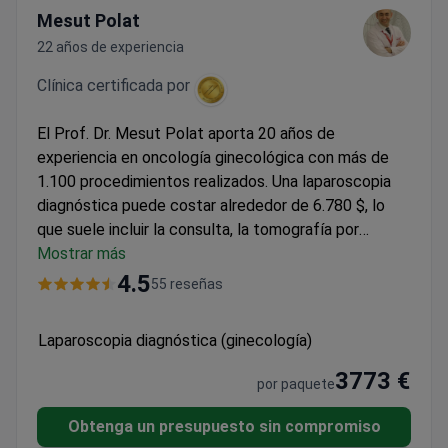
Mesut Polat
22 años de experiencia
Clínica certificada por
El Prof. Dr. Mesut Polat aporta 20 años de
experiencia en oncología ginecológica con más de
1.100 procedimientos realizados. Una laparoscopia
diagnóstica puede costar alrededor de 6.780 $, lo
que suele incluir la consulta, la tomografía por
emisión de positrones (PET-CT), el procedimiento, un
Mostrar más
día de hospitalización y los traslados. El Hospital
4.5
55 reseñas
Memorial Ataşehir, acreditado por la JCI, cumple con
los estándares internacionales de seguridad y
Laparoscopia diagnóstica (ginecología)
atiende a pacientes de 92 países.
3773 €
por paquete
Obtenga un presupuesto sin compromiso