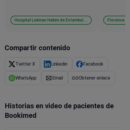
Hospital Lokman Hekim de Estambul (Lokman Hekim Istanbul Hospital)
Florence Ni
Compartir contenido
Twitter X
Linkedin
Facebook
WhatsApp
Email
Obtener enlace
Historias en video de pacientes de
Bookimed