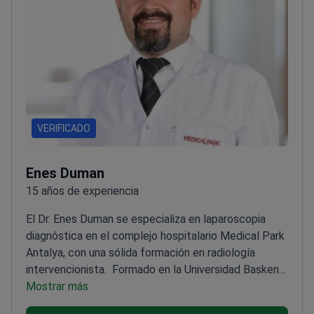
VERIFICADO
Enes Duman
15 años de experiencia
El Dr. Enes Duman se especializa en laparoscopia
diagnóstica en el complejo hospitalario Medical Park
Antalya, con una sólida formación en radiología
intervencionista.
Formado en la Universidad Baskent,
una de las facultades de medicina líderes en
Mostrar más
Turquía
Más de _doctor_9529_años_ de experiencia