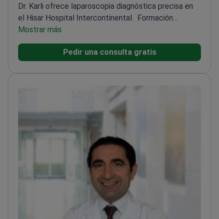
Dr. Karli ofrece laparoscopia diagnóstica precisa en
el Hisar Hospital Intercontinental.
Formación
especializada en el Hospital de Formación e
Mostrar más
Investigación Sadi Konuk
Experto en cirugía
Pedir una consulta gratis
laparoscópica y abierta de hernias
Experto en
procedimientos endoscópicos, incluyendo
gastroscopia y colonoscopia