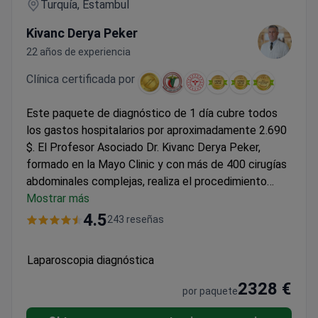
Turquía, Estambul
Kivanc Derya Peker
22 años de experiencia
Clínica certificada por
Este paquete de diagnóstico de 1 día cubre todos
los gastos hospitalarios por aproximadamente 2.690
$. El Profesor Asociado Dr. Kivanc Derya Peker,
formado en la Mayo Clinic y con más de 400 cirugías
abdominales complejas, realiza el procedimiento
mínimamente invasivo. La tarifa transparente en el
Mostrar más
Hisar Hospital Intercontinental
incluye 1 noche de
4.5
243 reseñas
hospitalización con comidas, traslados al aeropuerto
y servicio de traductor multilingüe. La acreditación
Laparoscopia diagnóstica
de la Joint Commission International de la clínica es
válida hasta 2027, cumpliendo con los estándares
2328 €
por paquete
globales de seguridad para su volumen anual de más
de 250.000 pacientes.