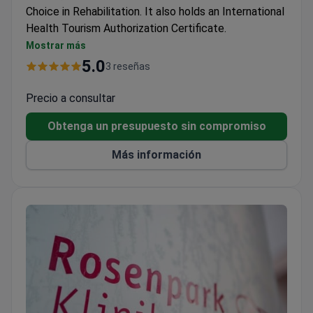
Choice in Rehabilitation. It also holds an International
Health Tourism Authorization Certificate.
Treats around 2,000 patients each year.
Mostrar más
5 doctors form a small, focused team.
5.0
3 reseñas
A single-department clinic dedicated entirely to
rehabilitation.
Precio a consultar
Obtenga un presupuesto sin compromiso
Más información