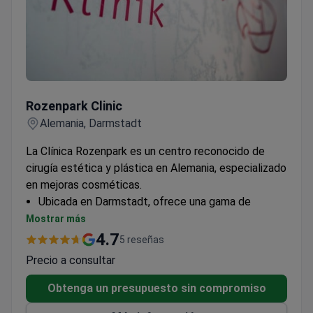
Rozenpark Сlinic
Rozenpark Сlinic
Alemania, Darmstadt
La Clínica Rozenpark es un centro reconocido de
cirugía estética y plástica en Alemania, especializado
en mejoras cosméticas.
Ubicada en Darmstadt, ofrece una gama de
tratamientos de cosmetología
Mostrar más
Dedicada a procedimientos estéticos con un
4.7
5 reseñas
enfoque en la satisfacción del paciente
Precio a consultar
Especializada en intervenciones cosméticas
quirúrgicas y no quirúrgicas
Obtenga un presupuesto sin compromiso