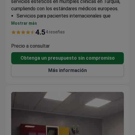
servicios estéticos en múltiples clínicas en Turquía,
cumpliendo con los estándares médicos europeos.
Servicios para pacientes internacionales que
incluyen asistencia dedicada
Mostrar más
Tratamientos estéticos integrales disponibles
4.5
4 reseñas
Consultas gratuitas para pacientes a través de
Bookimed
Precio a consultar
Obtenga un presupuesto sin compromiso
Más información