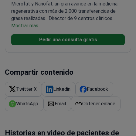
Microfat y Nanofat, un gran avance en la medicina
regenerativa con más de 2.000 transferencias de
grasa realizadas.
Director de 9 centros clínicos
especializados en Microfat
Mostrar más
Autor de "Atlas of
Aesthetic Treatments" de Springer
Formado en los
Pedir una consulta gratis
mejores hospitales de Reino Unido, EE. UU. y
Francia
Especialista en procedimientos estéticos
mini-invasivos
Técnicas certificadas por la ISO para la
transferencia de grasa
Compartir contenido
Twitter X
Linkedin
Facebook
WhatsApp
Email
Obtener enlace
Historias en video de pacientes de