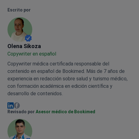
Escrito por
Olena Sikoza
Olena Sikoza
Сopywriter en español
Copywriter médica certificada responsable del
contenido en español de Bookimed. Más de 7 años de
experiencia en redacción sobre salud y turismo médico,
con formación académica en edición científica y
desarrollo de contenidos.
Olena Sikoza Facebook
Olena Sikoza Linkedin
Revisado por
Asesor médico de Bookimed