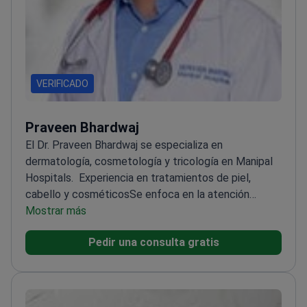
VERIFICADO
Praveen Bhardwaj
El Dr. Praveen Bhardwaj se especializa en
dermatología, cosmetología y tricología en Manipal
Hospitals.
Experiencia en tratamientos de piel,
cabello y cosméticos
Se enfoca en la atención
personalizada de cada paciente
Mostrar más
Miembro de
asociaciones profesionales de dermatología y
Pedir una consulta gratis
cosmetología