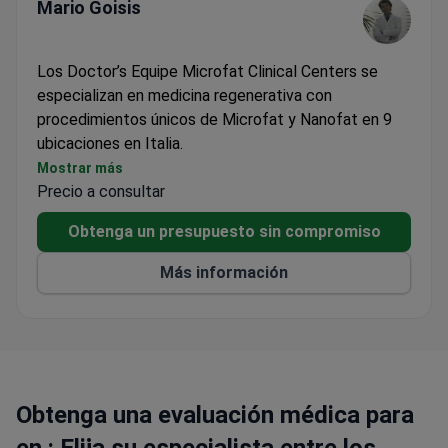
Mario Goisis
Los Doctor’s Equipe Microfat Clinical Centers se
especializan en medicina regenerativa con
procedimientos únicos de Microfat y Nanofat en 9
ubicaciones en Italia.
Centros de excelencia en técnicas de injerto de
Mostrar más
Precio a consultar
grasa
Sede central en Milán cerca de la zona comercial
Obtenga un presupuesto sin compromiso
de Montenapoleone
Se centra exclusivamente en tratamientos
Más información
médicos, quirúrgicos y estéticos
Obtenga una evaluación médica para