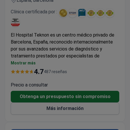
España, Barcelona
Clínica certificada por :
El Hospital Teknon es un centro médico privado de
Barcelona, España, reconocido internacionalmente
por sus avanzados servicios de diagnóstico y
tratamiento prestados por especialistas de
renombre.
Mostrar más
El hospital está especializado en epileptología,
4.7
487 reseñas
neurocirugía, oncología, cirugía cardiaca y terapia
avanzada con células madre para la recuperación de
Precio a consultar
traumatismos. Cuenta con múltiples acreditaciones
Obtenga un presupuesto sin compromiso
de la JCI y ha recibido numerosos premios a la
excelencia en turismo médico, sobre todo en
Más información
oncología, cirugía cardiaca, neurocirugía y
tratamiento de la epilepsia.
El Hospital Teknon es la opción preferida de