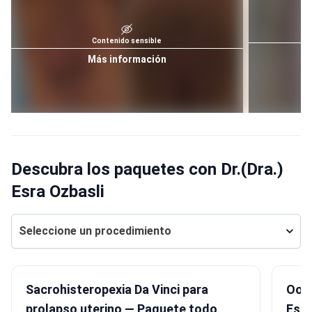
Contenido sensible
Más información
Descubra los paquetes con Dr.(Dra.)
Esra Ozbasli
Seleccione un procedimiento
Sacrohisteropexia Da Vinci para
Oof
prolapso uterino — Paquete todo
Esta