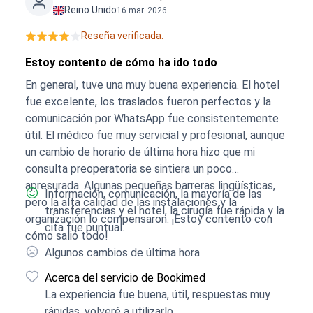
Reino Unido
16 mar. 2026
Reseña verificada.
Estoy contento de cómo ha ido todo
En general, tuve una muy buena experiencia. El hotel
fue excelente, los traslados fueron perfectos y la
comunicación por WhatsApp fue consistentemente
útil. El médico fue muy servicial y profesional, aunque
un cambio de horario de última hora hizo que mi
consulta preoperatoria se sintiera un poco
apresurada. Algunas pequeñas barreras lingüísticas,
Información, comunicación, la mayoría de las
pero la alta calidad de las instalaciones y la
transferencias y el hotel, la cirugía fue rápida y la
organización lo compensaron. ¡Estoy contento con
cita fue puntual.
cómo salió todo!
Algunos cambios de última hora
Acerca del servicio de Bookimed
La experiencia fue buena, útil, respuestas muy
rápidas, volveré a utilizarlo.