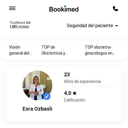
Ir a inicio
Quier
Seguridad del paciente
Visión
TOP de
ТОP obstetra-
general del
Obstetricia y
ginecólogos en
hospital
Ginecología 2025
Turquía
23
años de experiencia
4.0
Calificación
Esra Ozbasli