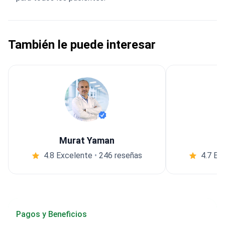
También le puede interesar
Murat Yaman
4.8 Excelente
•
246 reseñas
4.7 Ex
Pagos y Beneficios