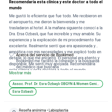
Recomendaría esta clínica y este doctor a todo el
mundo
Me gustó lo eficiente que fue todo. Me recibieron en
el aeropuerto, me dieron la bienvenida y me
trasladaron al hotel. A la mañana siguiente conocí a la
Dra. Ersa Ozbasli, que fue increíble y muy amable. Su
experiencia y la explicación de mi procedimiento fue
excelente. Realmente sentí que era apasionada y
empática con mis necesidades y me explicó todo en
Acerca del servicio de Bookimed
detalle, lo que me encantó. El personal era atento y
Bookimed me facilitó la conexión y la búsqueda
disponible. Me sentí muy apoyada. Recomendaría
del médico que buscaba.
esta clínica y esta doctora a todo el mundo.
Mostrar más
Assoc. Prof. Dr. Esra Özbaşlı OBGYN & Women Genital Aesthetics
Esra Ozbasli
Reseña anónima • Labioplastia