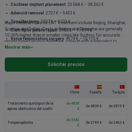
Cochlear implant placement
: 25.068 € – 38.262 €
Adenoid removal
: 2727 € – 5453 €
Tonsillectomy
: 2727 € – 5102 €
Major medical hubs for ENT treatment include Beijing, Shanghai,
Suzhou, and Dalian. Costs in Beijing and Shanghai are generally
Cleft lip or palate repair
: 3958 € – 11.874 €
10-30% higher than in smaller cities like Suzhou. For accurate
Voice feminization surgery
: 4574 € – 10.115 €
pricing based on your diagnosis, consult with a specialist to
Mostrar más
Nasal polyp surgery
: 3694 € – 8356 €
discuss your treatment plan.
Tympanoplasty
: 3342 € – 7213 €
Solicitar precios
Balloon sinuplasty
: 4222 € – 8092 €
Stapedectomy
: 4574 € – 7388 €
China
España
Turquía
Tratamiento quirúrgico de la
de 4838
de 4838 €
de 2815 €
apnea obstructiva del sueño
€
de 3342
Timpanoplastia
de 2199 €
de 2463 €
€