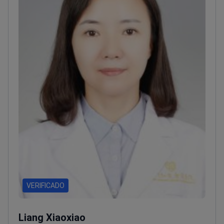
alergias nasofaríngeas y laríngeas.
Es miembro de
comités de la Asociación de Medicina Integrativa de
Fujian y de la Asociación de Rehabilitación de
Personas con Discapacidad de Fujian. También forma
parte de la Asociación de Médicos de Xiamen, la
Asociación Médica de Xiamen, la Asociación de
Medicina Preventiva de Xiamen y la Asociación de
Medicina de Rehabilitación de Xiamen.
VERIFICADO
Liang Xiaoxiao