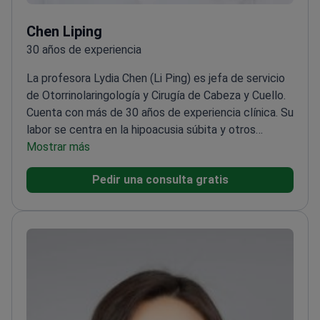
Chen Liping
30 años de experiencia
La profesora Lydia Chen (Li Ping) es jefa de servicio
de Otorrinolaringología y Cirugía de Cabeza y Cuello.
Cuenta con más de 30 años de experiencia clínica. Su
labor se centra en la hipoacusia súbita y otros
trastornos del oído. Realiza cirugía otológica
Mostrar más
microscópica y endoscópica.
Su experiencia abarca
Pedir una consulta gratis
procedimientos del oído como mastoidectomía,
timpanoplastia, extirpación de colesteatoma,
reconstrucción de la cadena osicular y exéresis de
fístula preauricular. También realiza adenoidectomía
y amigdalectomía con tecnología de plasma, así
como cirugía endoscópica de senos paranasales,
extirpación de pólipos nasales y corrección de
desviación del tabique nasal. Ofrece rehabilitación
para hipoacusia, vértigo otógeno y acúfenos, y trata