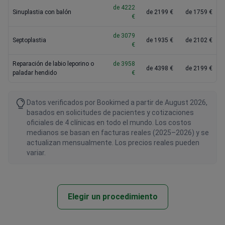
de 4222
Sinuplastia con balón
de 2199 €
de 1759 €
€
de 3079
Septoplastia
de 1935 €
de 2102 €
€
Reparación de labio leporino o
de 3958
de 4398 €
de 2199 €
paladar hendido
€
Datos verificados por Bookimed a partir de August 2026,
basados en solicitudes de pacientes y cotizaciones
oficiales de 4 clínicas en todo el mundo. Los costos
medianos se basan en facturas reales (2025–2026) y se
actualizan mensualmente. Los precios reales pueden
variar.
Elegir un procedimiento