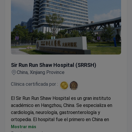
médicos también confían en la resonancia magnética
Philips Ingenia Elition 3.0T para diagnósticos
precisos. El servicio combina estándares médicos,
hoteleros y de hogar.
Sir Run Run Shaw Hospital (SRRSH)
Sir Run Run Shaw Hospital (SRRSH)
China, Xinjiang Province
Clínica certificada por :
El Sir Run Run Shaw Hospital es un gran instituto
académico en Hangzhou, China. Se especializa en
cardiología, neurología, gastroenterología y
ortopedia. El hospital fue el primero en China en
obtener las acreditaciones JCI y HIMSS 7. Fue
Mostrar más