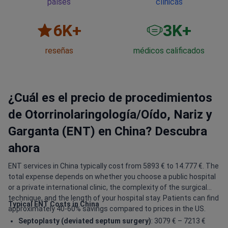
países
clínicas
6
K+
3
K+
reseñas
médicos calificados
¿Cuál es el precio de procedimientos
de Otorrinolaringología/Oído, Nariz y
Garganta (ENT) en China? Descubra
ahora
ENT services in China typically cost from 5893 € to 14.777 €. The
total expense depends on whether you choose a public hospital
or a private international clinic, the complexity of the surgical
technique, and the length of your hospital stay. Patients can find
Typical ENT Costs in China
approximately 40-60% savings compared to prices in the US.
Septoplasty (deviated septum surgery)
: 3079 € – 7213 €