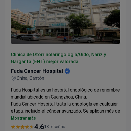
Fuda Cancer Hospital
Clínica de Otorrinolaringología/Oído, Nariz y
Garganta (ENT) mejor valorada
Fuda Cancer Hospital
China, Cantón
Fuda Hospital es un hospital oncológico de renombre
mundial ubicado en Guangzhou, China.
Fuda Cancer Hospital trata la oncología en cualquier
etapa, incluido el cáncer avanzado. Se aplican más de
10 tipos de terapias mínimamente invasivas en lugar
Mostrar más
de quimioterapia. Entre ellos se encuentran la
4.6
18 reseñas