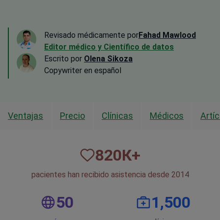
Revisado médicamente por
Fahad Mawlood
Editor médico y Científico de datos
Escrito por
Olena Sikoza
Сopywriter en español
Ventajas
Precio
Clínicas
Médicos
Artí
820
К+
pacientes han recibido asistencia desde 2014
50
1,500