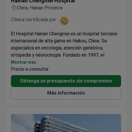
Hainan Chengmei Hospital
China, Hainan Province
Clínica certificada por :
El Hospital Hainan Chengmei es un hospital terciario
internacional de alta gama en Haikou, China. Se
especializa en oncología, atención geriátrica,
ortopedia y neurocirugía. Fundado en 1997, el
hospital opera 198 habitaciones de alta gama para
Mostrar más
pacientes. El médico jefe Yang Nong ha dirigido casi
Precio a consultar
400 ensayos clínicos de medicamentos
Obtenga un presupuesto sin compromiso
anticancerígenos. Gestiona más de 2.000 casos de
nódulos pulmonares cada año.
Más información
El equipo de oncología reporta una tasa de
recuperación del 100% en casos de ablación de
tiroides. Hainan Chengmei cuenta con acreditaciones
JCI y ASCO. El centro utiliza robótica quirúrgica Da
Vinci, sistemas CyberKnife y Gamma Knife. Los