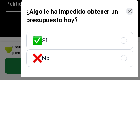
Políticas
¿Algo le ha impedido obtener un
presupuesto hoy?
Sí
Encuentre su solución ideal en Cirugía maxilofacial: Ofertas
Especial — Bookimed Awards 2021
personalizadas en Costa Rica
No
Obtener una oferta gratis
Global Healthcare
Mejor experiencia de
Accreditation (GHA) —
turismo médico
Certificación para
Facilitadores de Turismo
Médico