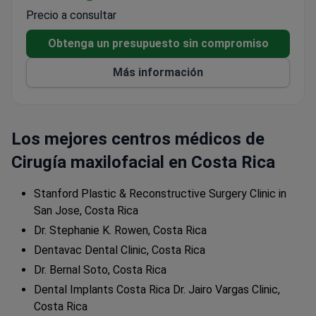
convencionales
Precio a consultar
Implantes insertados en el hueso maxilar con
titanio tratado en la superficie
Obtenga un presupuesto sin compromiso
Análisis prequirúrgico del nervio dental, seno
Más información
maxilar y estructura ósea
Los mejores centros médicos de
Cirugía maxilofacial en Costa Rica
Stanford Plastic & Reconstructive Surgery Clinic in
San Jose, Costa Rica
Dr. Stephanie K. Rowen, Costa Rica
Dentavac Dental Clinic, Costa Rica
Dr. Bernal Soto, Costa Rica
Dental Implants Costa Rica Dr. Jairo Vargas Clinic,
Costa Rica