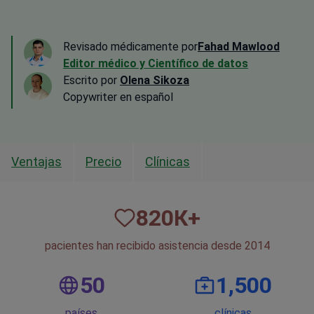
Revisado médicamente por
Fahad Mawlood
Editor médico y Científico de datos
Escrito por
Olena Sikoza
Сopywriter en español
Ventajas
Precio
Clínicas
820
К+
pacientes han recibido asistencia desde 2014
50
1,500
países
clínicas