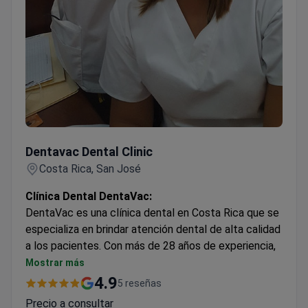
Dentavac Dental Clinic
Dentavac Dental Clinic
Costa Rica, San José
Clínica Dental DentaVac:
DentaVac es una clínica dental en Costa Rica que se
especializa en brindar atención dental de alta calidad
a los pacientes. Con más de 28 años de experiencia,
la clínica ha tratado a más de 10.000 pacientes y es
Mostrar más
una de las mejores prácticas en turismo dental. La
4.9
5 reseñas
clínica ofrece una amplia gama de servicios, que
Precio a consultar