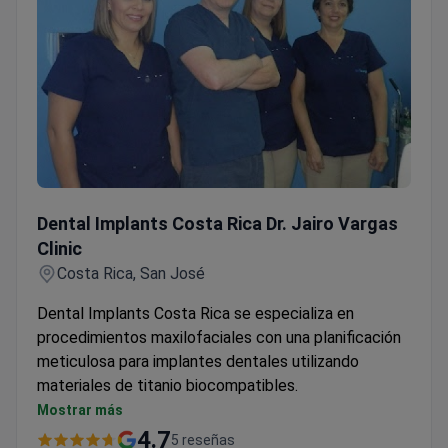
Dental Implants Costa Rica Dr. Jairo Vargas Clinic
Dental Implants Costa Rica Dr. Jairo Vargas
Clinic
Costa Rica, San José
Dental Implants Costa Rica se especializa en
procedimientos maxilofaciales con una planificación
meticulosa para implantes dentales utilizando
materiales de titanio biocompatibles.
Se centra en soluciones duraderas para la pérdida
Mostrar más
de dientes en lugar de dentaduras postizas
4.7
5 reseñas