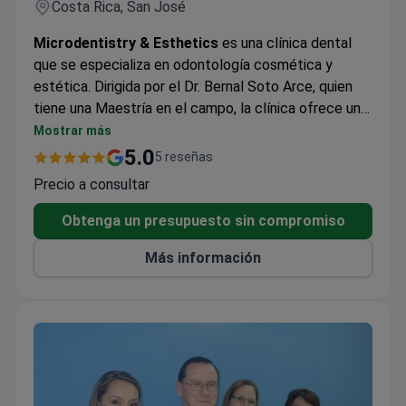
Costa Rica, San José
Microdentistry & Esthetics
es una clínica dental
que se especializa en odontología cosmética y
estética. Dirigida por el Dr. Bernal Soto Arce, quien
tiene una Maestría en el campo, la clínica ofrece una
gama de servicios para ayudar a los pacientes a
Mostrar más
lograr su sonrisa perfecta. Ubicada en una ubicación
5.0
5 reseñas
conveniente, la clínica se compromete a brindar
Precio a consultar
atención de alta calidad a sus pacientes. Además de
brindar servicios dentales, la clínica también recopila
Obtenga un presupuesto sin compromiso
datos de marketing y registros del sitio, además de
Más información
ofrecer información de contacto del Dr. Soto. Los
pacientes tienen derecho a controlar sus datos y
pueden solicitar su supresión. La clínica no comparte
datos con terceros sin consentimiento y retiene los
datos por un tiempo limitado.