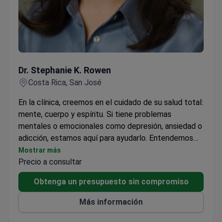
Dr. Stephanie K. Rowen
Dr. Stephanie K. Rowen
Costa Rica, San José
En la clínica, creemos en el cuidado de su salud total:
mente, cuerpo y espíritu. Si tiene problemas
mentales o emocionales como depresión, ansiedad o
adicción, estamos aquí para ayudarlo. Entendemos
que los últimos años han sido estresantes, y todos lo
Mostrar más
enfrentamos de diferentes maneras. Ya sea que esté
Precio a consultar
adoptando hábitos saludables o no tan saludables,
Obtenga un presupuesto sin compromiso
estamos aquí para brindarle apoyo y orientación.
También ofrecemos información sobre cómo beber
Más información
menos y mantenerse dentro de los límites de bajo
riesgo si le preocupa el alcohol y su salud. Nuestro