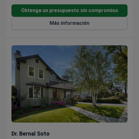
incluyen implantes dentales, restauraciones de boca
completa, odontología cosmética, tratamientos de
Obtenga un presupuesto sin compromiso
conducto y más. Su equipo de especialistas dentales
Más información
tiene mucha experiencia y utiliza la última tecnología
y materiales aprobados por la FDA para brindar los
mejores resultados posibles. Los servicios
especiales ofrecidos incluyen servicio de traslado
privado gratuito, hotel/clínica/hotel, servicio de
traslado privado gratuito,
aeropuerto/hotel/aeropuerto, y más. Los pacientes
pueden ahorrar hasta un 50% - 70% de descuento en
su trabajo dental.
Dr. Bernal Soto
Dr. Bernal Soto