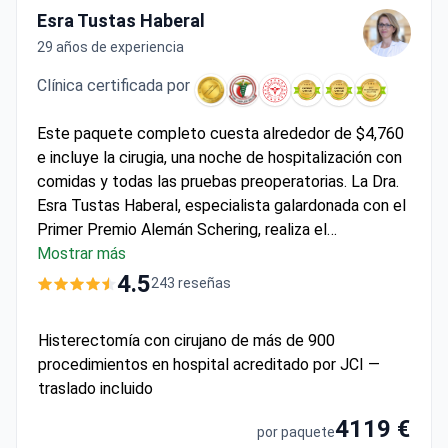
Esra Tustas Haberal
29 años de experiencia
Clínica certificada por
Este paquete completo cuesta alrededor de $4,760
e incluye la cirugia, una noche de hospitalización con
comidas y todas las pruebas preoperatorias. La Dra.
Esra Tustas Haberal, especialista galardonada con el
Primer Premio Alemán Schering, realiza el
procedimiento en el
Mostrar más
Hisar Hospital Intercontinental
,
acreditado por la JCI. La solución de una única visita
4.5
243 reseñas
incluye consulta de anestesia, enfermería las 24
horas y cuidados postoperatorios. Para los pacientes
Histerectomía con cirujano de más de 900
internacionales, se proporcionan traslados al
procedimientos en hospital acreditado por JCI —
aeropuerto y traducción VIP en cinco idiomas para
traslado incluido
una logística sin contratiempos.
4119 €
por paquete