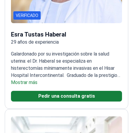
VERIFICADO
Esra Tustas Haberal
29 años de experiencia
Galardonado por su investigación sobre la salud
uterina: el Dr. Haberal se especializa en
histerectomías mínimamente invasivas en el Hisar
Hospital Intercontinental.
Graduado de la prestigiosa
facultad de medicina de la Universidad de
Mostrar más
Estambul
Especializado en cirugías laparoscópicas e
Pedir una consulta gratis
histeroscópicas
Experto en reconstrucción del suelo
pélvico
Ponente frecuente en conferencias médicas
internacionales