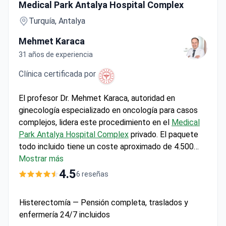
Medical Park Antalya Hospital Complex
Turquía, Antalya
Mehmet Karaca
31 años de experiencia
Clínica certificada por
El profesor Dr. Mehmet Karaca, autoridad en
ginecología especializado en oncología para casos
complejos, lidera este procedimiento en el
Medical
Park Antalya Hospital Complex
privado. El paquete
todo incluido tiene un coste aproximado de 4.500
dólares e incluye la cirugía, una estancia de 2 noches
Mostrar más
en hospital privado con pensión completa y todas las
4.5
6 reseñas
pruebas preoperatorias necesarias. Se incluye
asistencia multilingüe dedicada y traslados gratuitos
Histerectomía — Pensión completa, traslados y
al aeropuerto, lo que refleja el enfoque de la clínica
enfermería 24/7 incluidos
en una atención integral para pacientes