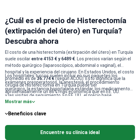
¿Cuál es el precio de Histerectomía
(extirpación del útero) en Turquía?
Descubra ahora
El costo de una histerectomía (extirpación del útero) en Turquía
suele oscilar
entre 4153 € y 6489 €
. Los precios varían según el
método quirúrgico (laparoscópico, abdominal o vaginal), el
hospital y la experiencia del cirujano. En Estados Unidos, el costo
Los hospitales turcos suelen incluir en sus paquetes los
promedio es de
36.774 €
(según ACOG). Esto significa que la
exámenes preoperatorios, la anestesia, el procedimiento
cirugía de histerectomía en Turquía puede ser
quirúrgico, la estancia hospitalaria estándar, los medicamentos
aproximadamente un 86% más económica que en EE. UU.
y las visitas de seguimiento. En EE. UU., el precio base
Mostrar más
generalmente cubre solo los honorarios del cirujano, mientras
que la anestesia, la estancia hospitalaria y la atención
Beneficios clave
postoperatoria se facturan por separado. Se debe confirmar
exactamente qué está incluido con cada clínica antes de
reservar.
Encuentre su clínica ideal