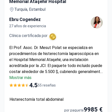
Memorial Ataşehir Hospital
Turquía, Estambul
Ebru Cogendez
27 años de experiencia
Clínica certificada por
El Prof. Asoc. Dr. Mesut Polat se especializa en
procedimientos de histerectomía laparoscópica en
el Hospital Memorial Ataşehir, una instalación
acreditada por la JCI. El paquete todo incluido puede
costar alrededor de 5.500 $, cubriendo generalmente
la cirugía, las pruebas preoperatorias y 1 día de
Mostrar más
hospitalización. Como profesor asociado en
4.5
55 reseñas
ginecología, el Dr. Polat se centra en técnicas
mínimamente invasivas para una recuperación más
Histerectomía total abdominal
rápida. El Grupo Memorial Healthcare atiende a 1,6
millones de pacientes al año de 92 países.
9985 €
por paquete