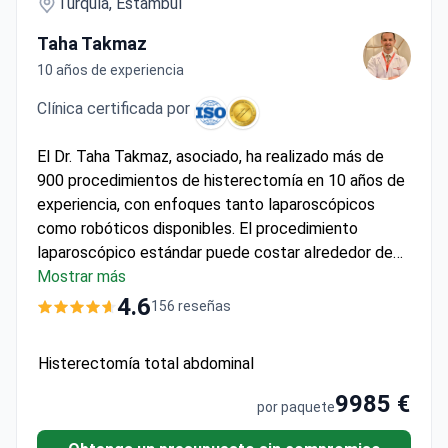
Turquía, Estambul
Taha Takmaz
10 años de experiencia
Clínica certificada por
El Dr. Taha Takmaz, asociado, ha realizado más de
900 procedimientos de histerectomía en 10 años de
experiencia, con enfoques tanto laparoscópicos
como robóticos disponibles. El procedimiento
laparoscópico estándar puede costar alrededor de
4.150 $, cubriendo generalmente la cirugía, 1 día de
Mostrar más
hospitalización, pruebas preoperatorias y traslados.
4.6
156 reseñas
El Hospital Memorial Bahçelievler cuenta con
acreditaciones JCI e ISO, siguiendo estándares de
Histerectomía total abdominal
seguridad internacionales. La clínica ofrece servicios
de intérprete y es parte de la red de salud más
9985 €
por paquete
grande de Turquía.