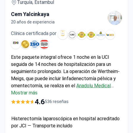
Turquía, Estambul
Cem Yalcinkaya
20 años de experiencia
Clínica certificada por
Este paquete integral ofrece 1 noche en la UCI
seguida de 14 noches de hospitalización para un
seguimiento prolongado. La operación de Wertheim-
Meigs, que puede incluir linfadenectomía pélvica y
omentectomía, se realiza en el
Anadolu Medical
Center
Mostrar más
, afiliado a Johns Hopkins. El Dr. Cem
Yalcinkaya, especialista en Ginecología y Oncología
4.6
536 reseñas
Ginecológica, trabaja con un comité tumoral
multidisciplinario para planificar cada caso. Por
Histerectomía laparoscópica en hospital acreditado
aproximadamente 9.700 $, la tarifa todo incluido
por JCI — Transporte incluido
cubre los estudios preoperatorios, la atención