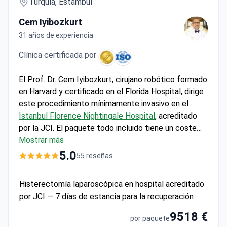
Turquía, Estambul
Cem Iyibozkurt
31 años de experiencia
Clínica certificada por
El Prof. Dr. Cem Iyibozkurt, cirujano robótico formado
en Harvard y certificado en el Florida Hospital, dirige
este procedimiento mínimamente invasivo en el
Istanbul Florence Nightingale Hospital
, acreditado
por la JCI. El paquete todo incluido tiene un coste
aproximado de 10.000$, que cubre la patología por
Mostrar más
congelación hasta 900$ y materiales especiales
5.0
55 reseñas
hasta 600$. El tratamiento incluye una estancia
hospitalaria de dos noches y cuidados
Histerectomía laparoscópica en hospital acreditado
postoperatorios. La clínica ofrece traslados
por JCI — 7 días de estancia para la recuperación
gratuitos al aeropuerto y servicios de traducción
para pacientes internacionales.
9518 €
por paquete