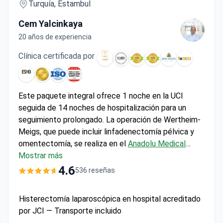
Turquía, Estambul
Cem Yalcinkaya
20 años de experiencia
Clínica certificada por
Este paquete integral ofrece 1 noche en la UCI
seguida de 14 noches de hospitalización para un
seguimiento prolongado. La operación de Wertheim-
Meigs, que puede incluir linfadenectomía pélvica y
omentectomía, se realiza en el
Anadolu Medical
Center
Mostrar más
, afiliado a Johns Hopkins. El Dr. Cem
Yalcinkaya, especialista en Ginecología y Oncología
4.6
536 reseñas
Ginecológica, trabaja con un comité tumoral
multidisciplinario para planificar cada caso. Por
Histerectomía laparoscópica en hospital acreditado
aproximadamente 9.700 $, la tarifa todo incluido
por JCI — Transporte incluido
cubre los estudios preoperatorios, la atención