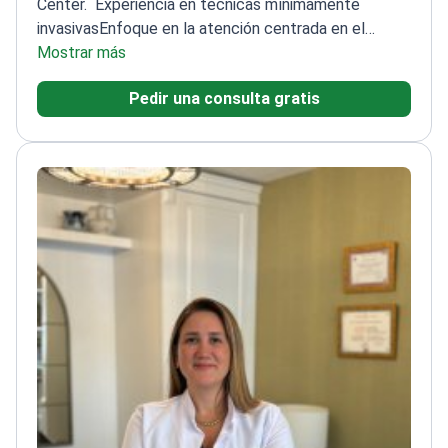
Center.
Experiencia en técnicas mínimamente
invasivas
Enfoque en la atención centrada en el
paciente
Mostrar más
Habilidad en cirugías ginecológicas
complejas
Pedir una consulta gratis