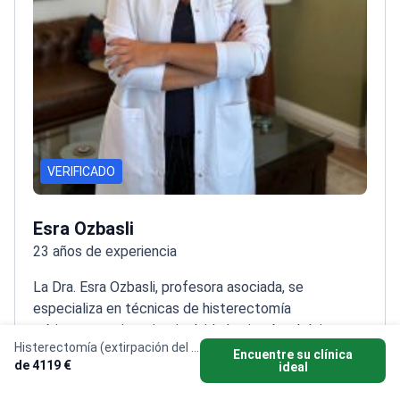
VERIFICADO
Esra Ozbasli
23 años de experiencia
La Dra. Esra Ozbasli, profesora asociada, se
especializa en técnicas de histerectomía
mínimamente invasiva, incluida la cirugía robótica, con
Histerectomía (extirpación del útero)
23 años de experiencia de experiencia.
Formada
Encuentre su clínica
de 4119 €
ideal
como cirujana de consola en el sistema da Vinci
Mostrar más
desde 2013
Realiza histerectomías por laparoscopia