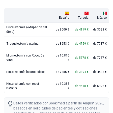
España
Turquía
México
Histerectomía (extirpación del
de 9000 €
de 4119 €
de 3028 €
útero)
Traquelectomía uterina
de 8653 €
de 4759 €
de 7787 €
Miomectomía con Robot Da
de 10.816
de 5378 €
de 7787 €
Vinci
€
Histerectomía laparoscópica
de 7355 €
de 3894 €
de 4534 €
Histerectomía con robot
de 10.383
de 9518 €
de 6922 €
DaVinci
€
Datos verificados por Bookimed a partir de August 2026,
basados en solicitudes de pacientes y cotizaciones