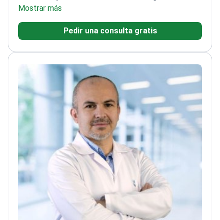
enfoca en resultados precisos y de aspecto natural
Mostrar más
Pedir una consulta gratis