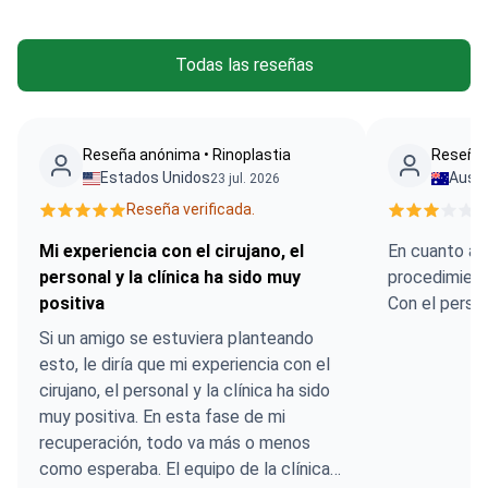
Todas las reseñas
Reseña anónima • Rinoplastia
Reseña 
Estados Unidos
Austr
23 jul. 2026
Reseña verificada.
R
Mi experiencia con el cirujano, el
En cuanto a l
personal y la clínica ha sido muy
procedimient
positiva
Con el perso
Si un amigo se estuviera planteando
esto, le diría que mi experiencia con el
cirujano, el personal y la clínica ha sido
muy positiva. En esta fase de mi
recuperación, todo va más o menos
como esperaba. El equipo de la clínica