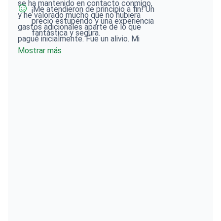
se ha mantenido en contacto conmigo,
¡Me atendieron de principio a fin! Un
y he valorado mucho que no hubiera
precio estupendo y una experiencia
gastos adicionales aparte de lo que
fantástica y segura.
pagué inicialmente. Fue un alivio. Mi
principal consejo sería prepararse bien
Mostrar más
para la consulta. Recomendaría pedir
más tiempo con el médico antes de la
intervención y llevar fotos de lo que te
gustaría que se hiciera concretamente,
para asegurarte de que estáis en
sintonía.