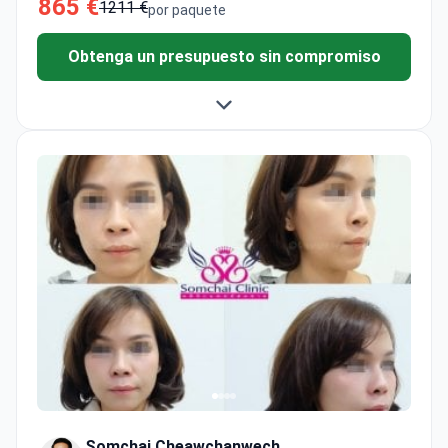
865 €
1211 €
por paquete
Obtenga un presupuesto sin compromiso
Somchai Cheawchanwech