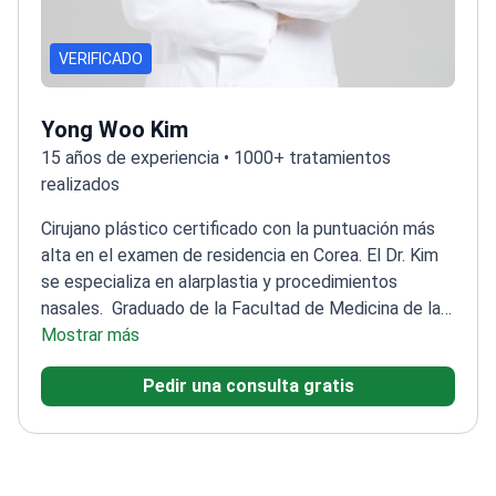
VERIFICADO
Yong Woo Kim
15 años de experiencia • 1000+ tratamientos
realizados
Cirujano plástico certificado con la puntuación más
alta en el examen de residencia en Corea. El Dr. Kim
se especializa en alarplastia y procedimientos
nasales.
Graduado de la Facultad de Medicina de la
Universidad de Hanyang
Mostrar más
Formado en la Sociedad
Americana de Microcirugía Reconstructiva
Ganador
Pedir una consulta gratis
de premios a la mejor investigación de dos
sociedades médicas coreanas
Ex médico en las
mejores clínicas de cirugía plástica de Corea
Médico
consultor para consultas médicas de HiDoc-Naver