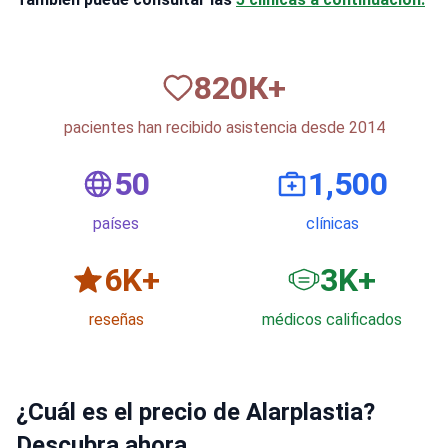
820
К+
pacientes han recibido asistencia desde 2014
50
1,500
países
clínicas
6
K+
3
K+
reseñas
médicos calificados
¿Cuál es el precio de Alarplastia?
Descubra ahora