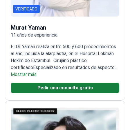
VERIFICADO
Murat Yaman
11 años de experiencia
El Dr. Yaman realiza entre 500 y 600 procedimientos
al año, incluida la alarplastia, en el Hospital Lokman
Hekim de Estambul.
Cirujano plástico
certificado
Especializado en resultados de aspecto
natural para procedimientos faciales
Mostrar más
Miembro de la
Sociedad Turca de Cirugía Reconstructiva, Estética y
Pedir una consulta gratis
Plástica
Formación básica en microcirugía en la
Universidad Hacettepe