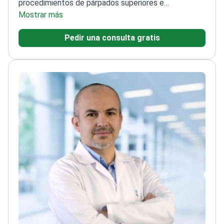
procedimientos de párpados superiores e
inferiores
Mostrar más
Enfatiza la mínima cicatrización y técnicas
de recuperación rápida
Utiliza métodos quirúrgicos
Pedir una consulta gratis
avanzados para resultados precisos