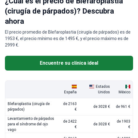
¿Cuál es el precio de Blefaroplastia
(cirugía de párpados)? Descubra
ahora
El precio promedio de Blefaroplastia (cirugía de párpados) es de
1953 €, el precio mínimo es de 1495 €, y el precio máximo es de
2999 €.
Encuentre su clínica ideal
Estados
España
Unidos
México
Blefaroplastia (cirugía de
de 2163
de 3028 €
de 961 €
párpados)
€
Levantamiento de párpados
de 2422
de 1903
para el síndrome del ojo
de 3028 €
€
€
vago