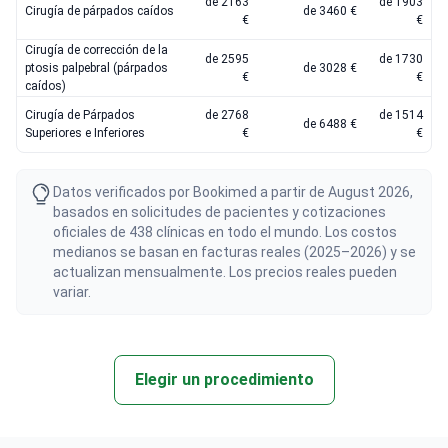
de 2163
de 1903
Cirugía de párpados caídos
de 3460 €
€
€
Cirugía de corrección de la
de 2595
de 1730
ptosis palpebral (párpados
de 3028 €
€
€
caídos)
Cirugía de Párpados
de 2768
de 1514
de 6488 €
Superiores e Inferiores
€
€
Datos verificados por Bookimed a partir de August 2026,
basados en solicitudes de pacientes y cotizaciones
oficiales de 438 clínicas en todo el mundo. Los costos
medianos se basan en facturas reales (2025–2026) y se
actualizan mensualmente. Los precios reales pueden
variar.
Elegir un procedimiento