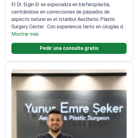
El Dr. Ergin Er se especializa en blefaroplastia,
centrándose en correcciones de párpados de
aspecto natural en el Istanbul Aesthetic Plastic
Surgery Center.
Con experiencia tanto en cirugías de
párpados funcionales como cosméticas
Mostrar más
Utiliza
técnicas precisas para minimizar las cicatrices y
Pedir una consulta gratis
mejorar los resultados
Miembro de la Sociedad Turca
de Cirujanos Plásticos