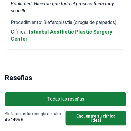
Bookimed. Hicieron que todo el proceso fuera muy
sencillo.
Procedimiento: Blefaroplastia (cirugía de párpados)
Clínica:
Istanbul Aesthetic Plastic Surgery
Center
Reseñas
Todas las reseñas
Blefaroplastia (cirugía de párpados)
Encuentre su clínica
de 1495 €
ideal
Michal • Blefaroplastia (cirugía de
Olja • B
párpados)
párpado