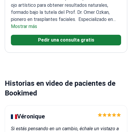
ojo artístico para obtener resultados naturales,
formado bajo la tutela del Prof. Dr. Omer Ozkan,
pionero en trasplantes faciales.
Especializado en
cirugía estética y reconstructiva facial
Mostrar más
Formado en el
Hospital Universitario Akdeniz, un centro líder en
Pedir una consulta gratis
formación quirúrgica avanzada
Se centra en preservar
la función mientras mejora la estética de los
párpados
Contribuyó a la investigación académica en
técnicas de cirugía plástica
Historias en video de pacientes de
Bookimed
Véronique
Si estás pensando en un cambio, échale un vistazo a