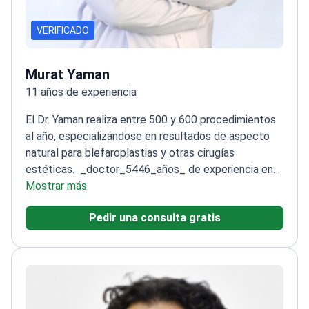
VERIFICADO
Murat Yaman
11 años de experiencia
El Dr. Yaman realiza entre 500 y 600 procedimientos
al año, especializándose en resultados de aspecto
natural para blefaroplastias y otras cirugías
estéticas.
_doctor_5446_años_ de experiencia en
cirugía plástica y reconstructiva
Mostrar más
Realiza una amplia
gama de procedimientos faciales, incluida la
Pedir una consulta gratis
corrección de párpados
Miembro de la Sociedad
Turca de Cirugía Reconstructiva, Estética y
Plástica
Formación básica en microcirugía en la
Universidad Hacettepe