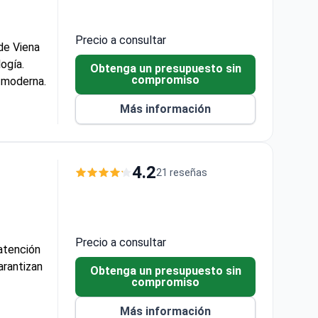
Precio a consultar
 de Viena
ogía.
Obtenga un presupuesto sin
compromiso
n moderna.
Más información
ernos
4.2
21 reseñas
Precio a consultar
 atención
arantizan
Obtenga un presupuesto sin
compromiso
Más información
os