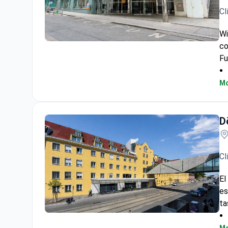
Cl
Wi
co
Clínica privada Wiener (Wiener Privatklinik)
Fu
Mo
D
Cl
El
es
ta
Döbling Private Clinic