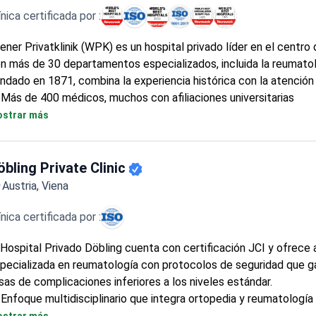
ínica certificada por :
ener Privatklinik (WPK) es un hospital privado líder en el centro
n más de 30 departamentos especializados, incluida la reumatol
ndado en 1871, combina la experiencia histórica con la atenció
Más de 400 médicos, muchos con afiliaciones universitarias
Enfoque multidisciplinario para enfermedades reumáticas
strar más
Instalaciones de diagnóstico y protocolos de tratamiento mod
öbling Private Clinic
Austria, Viena
ínica certificada por :
 Hospital Privado Döbling cuenta con certificación JCI y ofrece
pecializada en reumatología con protocolos de seguridad que g
sas de complicaciones inferiores a los niveles estándar.
Enfoque multidisciplinario que integra ortopedia y reumatología
Trata afecciones reumatológicas tanto en adultos como en niñ