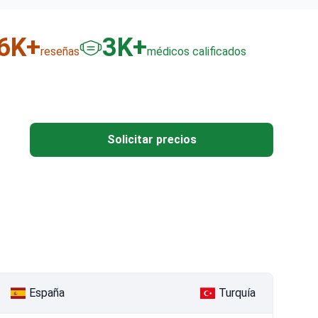
6
K+
3
K+
reseñas
médicos calificados
Solicitar precios
España
Turquía