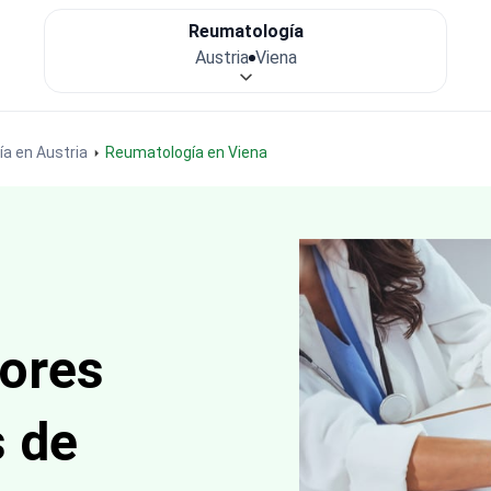
Reumatología
Austria
Viena
a en Austria
Reumatología en Viena
jores
s de