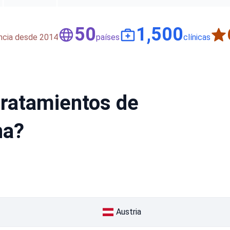
50
1,500
encia desde 2014
países
clínicas
tratamientos de
na?
Austria