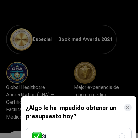
Especial — Bookimed Awards 2021
Global Healthcare
Mejor experiencia de
Accreditation (GHA) —
turismo médico
Certificación para
¿Algo le ha impedido obtener un
Facilitadores de Turismo
presupuesto hoy?
Médico
Sí