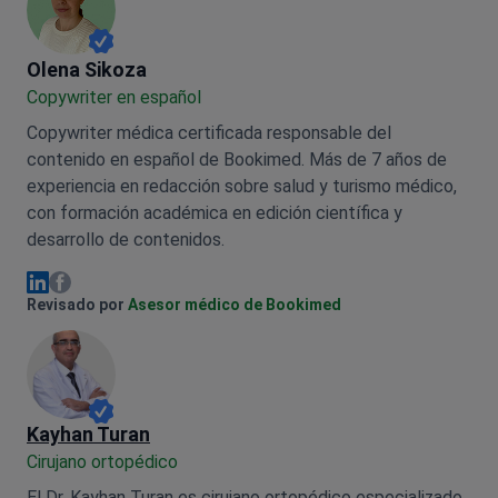
Olena Sikoza
Olena Sikoza
Сopywriter en español
Copywriter médica certificada responsable del
contenido en español de Bookimed. Más de 7 años de
experiencia en redacción sobre salud y turismo médico,
con formación académica en edición científica y
desarrollo de contenidos.
Olena Sikoza Facebook
Olena Sikoza Linkedin
Revisado por
Asesor médico de Bookimed
Kayhan Turan
Cirujano ortopédico
El Dr. Kayhan Turan es cirujano ortopédico especializado