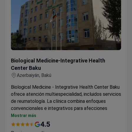
Biological Medicine-Integrative Health Center Baku
Biological Medicine-Integrative Health
Center Baku
Azerbaiyán, Bakú
Biological Medicine - Integrative Health Center Baku
ofrece atención multiespecialidad, incluidos servicios
de reumatología. La clínica combina enfoques
convencionales e integrativos para afecciones
musculoesqueléticas.
Mostrar más
Ofrece planes de tratamiento personalizados que
4.5
combinan medicina biológica y convencional