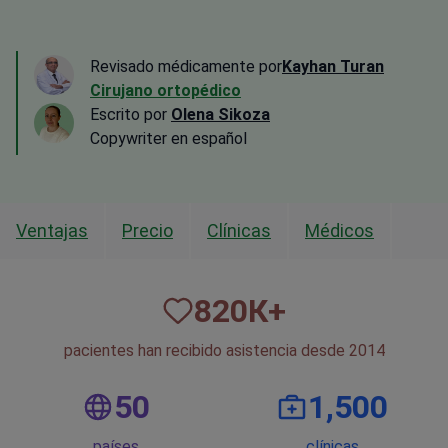
Revisado médicamente por
Kayhan Turan
Cirujano ortopédico
Escrito por
Olena Sikoza
Сopywriter en español
Ventajas
Precio
Clínicas
Médicos
820
К+
pacientes han recibido asistencia desde 2014
50
1,500
países
clínicas