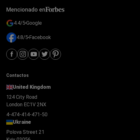
Mencionado en
4.4/5
Google
4.8/5
Facebook
Contactos
United Kingdom
124 City Road
London EC1V 2NX
4-474-414-471-50
Ukraine
Polova Street 21
Kyiv 03056