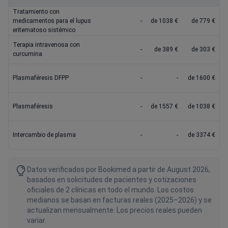
Tratamiento con
medicamentos para el lupus
-
de 1038 €
de 779 €
eritematoso sistémico
Terapia intravenosa con
-
de 389 €
de 303 €
curcumina
Plasmaféresis DFPP
-
-
de 1600 €
Plasmaféresis
-
de 1557 €
de 1038 €
Intercambio de plasma
-
-
de 3374 €
Datos verificados por Bookimed a partir de August 2026,
basados en solicitudes de pacientes y cotizaciones
oficiales de 2 clínicas en todo el mundo. Los costos
medianos se basan en facturas reales (2025–2026) y se
actualizan mensualmente. Los precios reales pueden
variar.