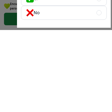
Encuentre su solución ideal en Reumatología: Ofertas
personalizadas en Azerbaiyán
No
La mejor startup médica
Excelente experiencia del
Obtener una oferta gratis
de Europa
paciente y calidad del
servicio
Alta seguridad y
estándares de calidad
Uso seguro y rápido del sitio web