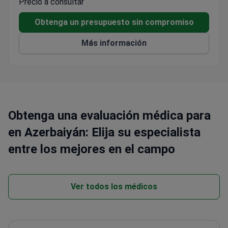
Precio a consultar
Se centra en enfoques holísticos para
enfermedades inflamatorias crónicas
Obtenga un presupuesto sin compromiso
Acepta pacientes adultos y pediátricos
Más información
Obtenga una evaluación médica para
en Azerbaiyán: Elija su especialista
entre los mejores en el campo
Ver todos los médicos